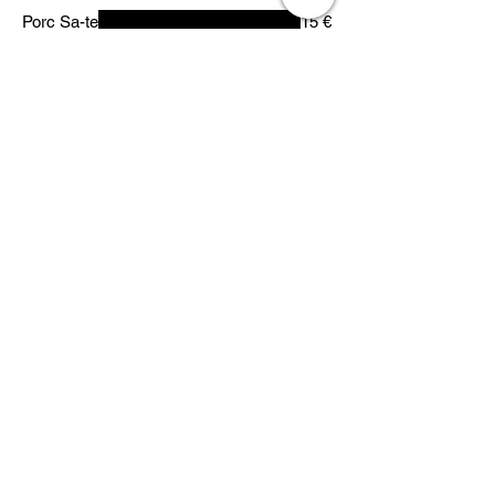
Porc Sa-te
15 €
Ingrédients: épice Sa-te, poivrons rouges &
verts, cacahuète concassé, porc
Légèrement piquant
★ Porc Thaï
15 €
Ingrédients: épices thaï, piment, lait de
coco, poivrons, porc
Légèrement piquant
Boeuf sauté aux oignons
15 €
Ingrédients: Oignons, tomates, boeuf
Boeuf Sa-te
15 €