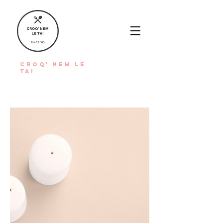
Croq' Nem
Le
Tai